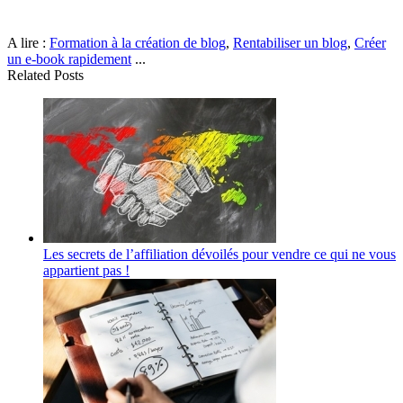
A lire :
Formation à la création de blog
,
Rentabiliser un blog
,
Créer
un e-book rapidement
...
Related Posts
Les secrets de l’affiliation dévoilés pour vendre ce qui ne vous
appartient pas !