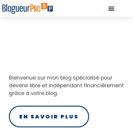
À PROPOS D’OLIVIE
DÉBUTANT, COMMENCEZ ICI…
COMMENT ILS ONT RÉUSSI À DEVE
RESSOURCES : LES OUTILS INDISPENSABLES POUR CRÉER UN BLOG
Bienvenue sur mon blog spécialisé pour
devenir libre et indépendant financièrement
grâce à votre blog.
EN SAVOIR PLUS