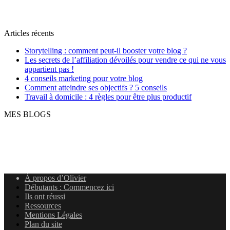
Articles récents
Storytelling : comment peut-il booster votre blog ?
Les secrets de l’affiliation dévoilés pour vendre ce qui ne vous
appartient pas !
4 conseils marketing pour votre blog
Comment atteindre ses objectifs ? 5 conseils
Travail à domicile : 4 règles pour être plus productif
MES BLOGS
À propos d’Olivier
Débutants : Commencez ici
Ils ont réussi
Ressources
Mentions Légales
Plan du site