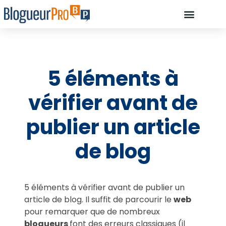
À PROPOS D’OLIVIE
DÉBUTANT, COMMENCEZ ICI…
COMMENT ILS ONT RÉUSSI À DEVE
RESSOURCES : LES OUTILS INDISPENSABLES POUR CRÉER UN BLOG
5 éléments à
vérifier avant de
publier un article
de blog
5 éléments à vérifier avant de publier un
article de blog. Il suffit de parcourir le
web
pour remarquer que de nombreux
blogueurs
font des erreurs classiques (il