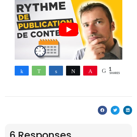
1
Share
WhatsApp
Share
Tweet
Pin
SHARES
6 Responses