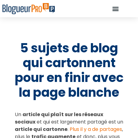
À PROPOS D’OLIVIE
DÉBUTANT, COMMENCEZ ICI…
COMMENT ILS ONT RÉUSSI À DEVE
RESSOURCES : LES OUTILS INDISPENSABLES POUR CRÉER UN BLOG
5 sujets de blog
qui cartonnent
pour en finir avec
la page blanche
Un
article qui plaît sur les réseaux
sociaux
et qui est largement partagé est un
article qui cartonne
.
Plus il y a de partages
,
plus le
trafic augmente
et donc, plus vous