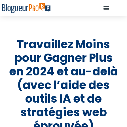
À PROPOS D’OLIVIE
DÉBUTANT, COMMENCEZ ICI…
COMMENT ILS ONT RÉUSSI À DEVE
RESSOURCES : LES OUTILS INDISPENSABLES POUR CRÉER UN BLOG
Travaillez Moins
pour Gagner Plus
en 2024 et au-delà
(avec l’aide des
outils IA et de
stratégies web
éprouvée)