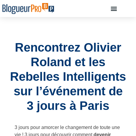
À PROPOS D’OLIVI
DÉBUTANT, COMMENCEZ ICI…
COMMENT ILS ONT RÉUSSI À D
RESSOURCES : LES OUTILS INDISPENSABLES POUR CRÉER UN BLOG
Rencontrez Olivier
Roland et les
Rebelles Intelligents
sur l’événement de
3 jours à Paris
3 jours pour amorcer le changement de toute une
vie ! 3 jours pour découvrir comment
devenir