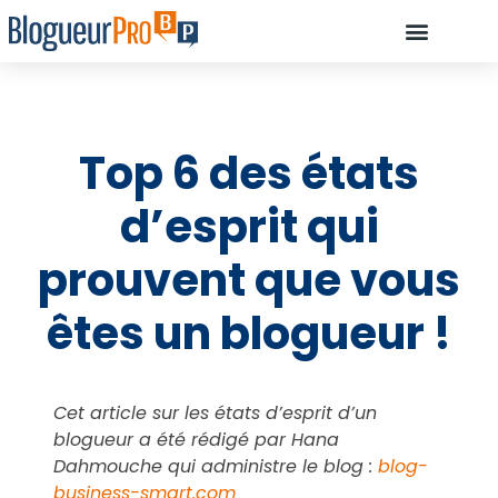
À PROPOS D’OLIVIE
DÉBUTANT, COMMENCEZ ICI…
COMMENT ILS ONT RÉUSSI À DEVE
RESSOURCES : LES OUTILS INDISPENSABLES POUR CRÉER UN BLOG
Top 6 des états
d’esprit qui
prouvent que vous
êtes un blogueur !
Cet article sur les états d’esprit d’un
blogueur a été rédigé par Hana
Dahmouche qui administre le blog :
blog-
business-smart.com