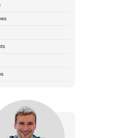
s
ews
ts
es