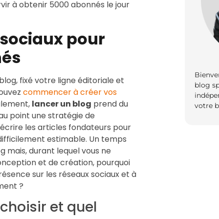
rvir à obtenir 5000 abonnés le jour
 sociaux pour
nés
Bienve
log, fixé votre ligne éditoriale et
blog sp
pouvez
commencer à créer vos
indépe
alement,
lancer un blog
prend du
votre b
u point une stratégie de
rire les articles fondateurs pour
difficilement estimable. Un temps
og mais, durant lequel vous ne
onception et de création, pourquoi
ésence sur les réseaux sociaux et à
ment ?
choisir et quel