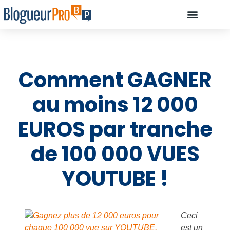
À PROPOS D’OLIVIE
DÉBUTANT, COMMENCEZ ICI…
COMMENT ILS ONT RÉUSSI À DEVE
RESSOURCES : LES OUTILS INDISPENSABLES POUR CRÉER UN BLOG
Comment GAGNER
au moins 12 000
EUROS par tranche
de 100 000 VUES
YOUTUBE !
Ceci
est un