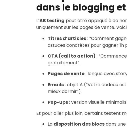
dans le blogging et
L’
AB testing
peut être appliqué à de no
uniquement sur les pages de vente. Voici
Titres d’articles
: “Comment gagner
astuces concrètes pour gagner 1h pa
CTA (call to action)
: “Commencez
gratuitement”.
Pages de vente
: longue avec story
Emails
: objet A (“Votre cadeau est
mieux dormir”).
Pop-ups
: version visuelle minimali
Et pour aller plus loin, certains testent 
La
disposition des blocs
dans une