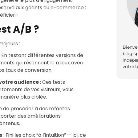
l génère le plus d’engagement
 réservé aux géants du e-commerce :
ficier !
st A/B ?
majeurs :
Bienve
blog sp
: En testant différentes versions de
indépe
léments qui résonnent le mieux avec
votre b
os taux de conversion.
votre audience
: Ces tests
tements de vos visiteurs, vous
manière plus ciblée.
ue de procéder à des refontes
orter des améliorations
ontenus.
s
: Fini les choix “à l’intuition” — ici, ce