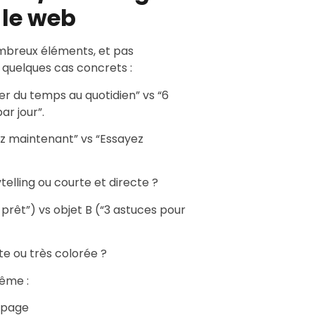
 le web
mbreux éléments, et pas
 quelques cas concrets :
 du temps au quotidien” vs “6
r jour”.
 maintenant” vs “Essayez
telling ou courte et directe ?
 prêt”) vs objet B (“3 astuces pour
ste ou très colorée ?
même :
 page