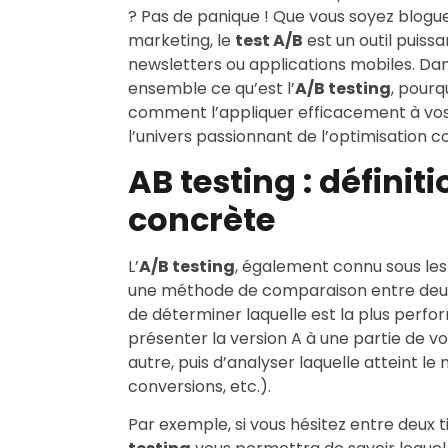
? Pas de panique ! Que vous soyez blogu
marketing, le
test A/B
est un outil puiss
newsletters ou applications mobiles. Dans
ensemble ce qu’est l’
A/B testing
, pourqu
comment l’appliquer efficacement à vos 
l’univers passionnant de l’optimisation co
AB testing : définit
concrète
L’
A/B testing
, également connu sous le
une méthode de comparaison entre deux
de déterminer laquelle est la plus perfo
présenter la version A à une partie de vo
autre, puis d’analyser laquelle atteint le m
conversions, etc.).
Par exemple, si vous hésitez entre deux tit