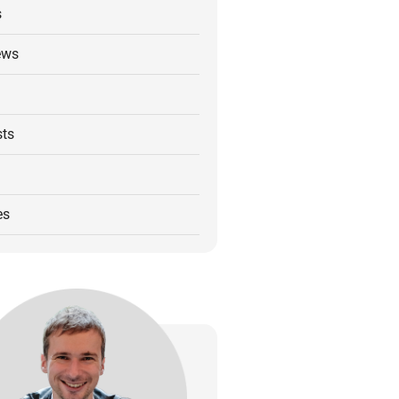
s
ews
ts
es