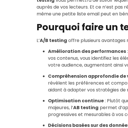
testing
vous permettra de savoir leque
auprès de vos lecteurs. Et ce n’est pas
même une petite liste email peut en béné
Pourquoi faire un te
L’
A/B testing
offre plusieurs avantages 
Amélioration des performances
vos contenus, vous identifiez les é
votre audience, augmentant ainsi v
Compréhension approfondie de 
révèlent les préférences et compor
aidant à adapter vos stratégies de 
Optimisation continue
: Plutôt q
majeures, l’
AB testing
permet d’app
progressives et mesurables à vos c
Décisions basées sur des donnée