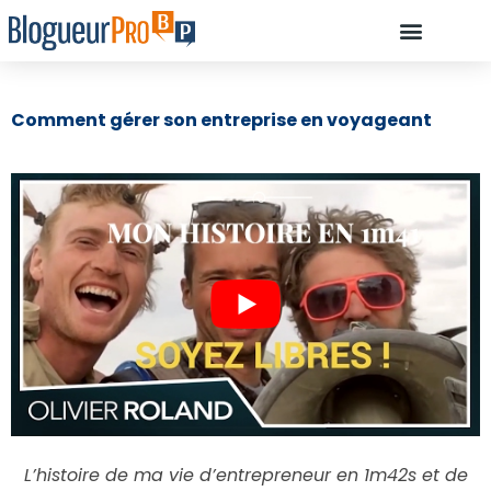
À PROPOS D’OLIVIE
DÉBUTANT, COMMENCEZ ICI…
COMMENT ILS ONT RÉUSSI À DEVE
RESSOURCES : LES OUTILS INDISPENSABLES POUR CRÉER UN BLOG
Comment gérer son entreprise en voyageant
L’histoire de ma vie d’entrepreneur en 1m42s et de