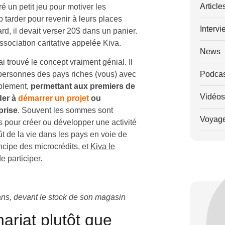
Article
é un petit jeu pour motiver les
op tarder pour revenir à leurs places
Intervi
ard, il devait verser 20$ dans un panier.
ssociation caritative appelée Kiva.
News
’ai trouvé le concept vraiment génial. Il
Podcas
s personnes des pays riches (vous) avec
mplement,
permettant aux premiers de
Vidéos
der à
démarrer un projet
ou
prise
. Souvent les sommes sont
Voyag
 pour créer ou développer une activité
ût de la vie dans les pays en voie de
ncipe des microcrédits, et
Kiva le
e participer
.
ns, devant le stock de son magasin
ariat plutôt que