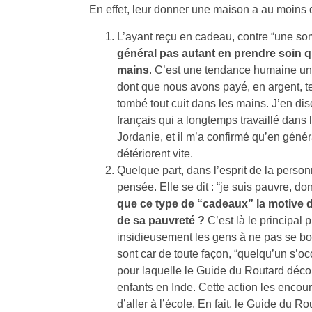
En effet, leur donner une maison a au moins d
L’ayant reçu en cadeau, contre “une s
général pas autant en prendre soin que
mains
. C’est une tendance humaine uni
dont que nous avons payé, en argent, t
tombé tout cuit dans les mains. J’en d
français qui a longtemps travaillé dans 
Jordanie, et il m’a confirmé qu’en génér
détériorent vite.
Quelque part, dans l’esprit de la person
pensée. Elle se dit : “je suis pauvre, 
que ce type de “cadeaux” la motive di
de sa pauvreté ?
C’est là le principal 
insidieusement les gens à ne pas se bou
sont car de toute façon, “quelqu’un s’oc
pour laquelle le Guide du Routard déco
enfants en Inde. Cette action les encou
d’aller à l’école. En fait, le Guide d