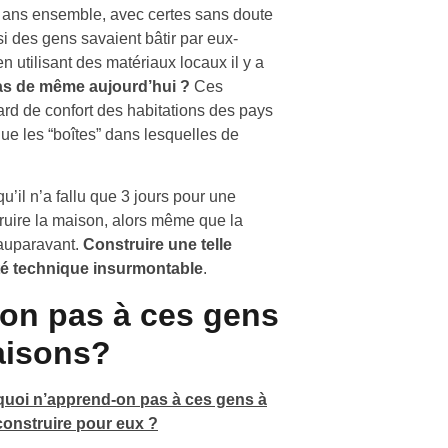
00 ans ensemble, avec certes sans doute
si des gens savaient bâtir par eux-
 utilisant des matériaux locaux il y a
pas de même aujourd’hui ?
Ces
rd de confort des habitations des pays
e les “boîtes” dans lesquelles de
qu’il n’a fallu que 3 jours pour une
ruire la maison, alors même que la
 auparavant.
Construire une telle
té technique insurmontable
.
on pas à ces gens
aisons?
uoi n’apprend-on pas à ces gens à
construire pour eux ?