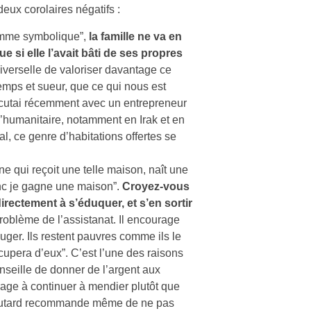
eux corolaires négatifs :
omme symbolique”,
la famille ne va en
 si elle l’avait bâti de ses propres
verselle de valoriser davantage ce
emps et sueur, que ce qui nous est
iscutai récemment avec un entrepreneur
l’humanitaire, notamment en Irak et en
al, ce genre d’habitations offertes se
ne qui reçoit une telle maison, naît une
donc je gagne une maison”.
Croyez-vous
rectement à s’éduquer, et s’en sortir
problème de l’assistanat. Il encourage
ger. Ils restent pauvres comme ils le
cupera d’eux”. C’est l’une des raisons
nseille de donner de l’argent aux
rage à continuer à mendier plutôt que
u Routard recommande même de ne pas