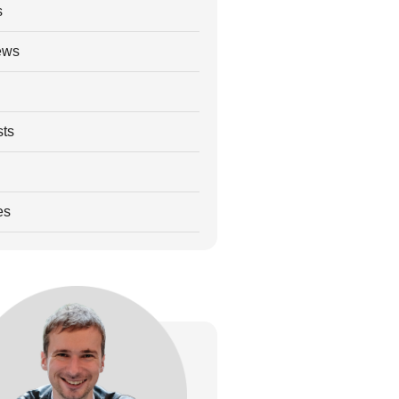
s
ews
ts
es