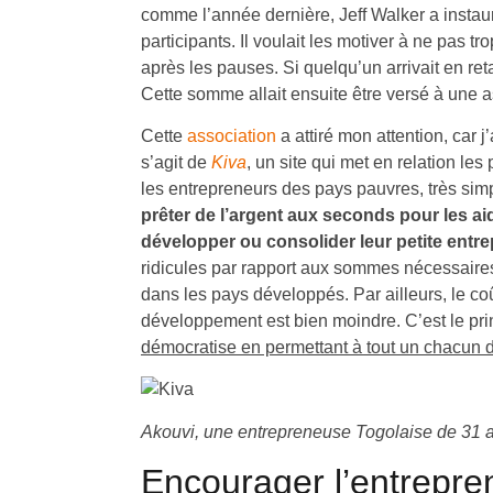
comme l’année dernière, Jeff Walker a instaur
participants. Il voulait les motiver à ne pas tr
après les pauses. Si quelqu’un arrivait en ret
Cette somme allait ensuite être versé à une a
Cette
association
a attiré mon attention, car j
s’agit de
Kiva
, un site qui met en relation le
les entrepreneurs des pays pauvres, très si
prêter de l’argent aux seconds pour les ai
développer ou consolider leur petite entre
ridicules par rapport aux sommes nécessaires
dans les pays développés. Par ailleurs, le co
développement est bien moindre. C’est le pri
démocratise en permettant à tout un chacun d
Akouvi, une entrepreneuse Togolaise de 31 a
Encourager l’entrepren